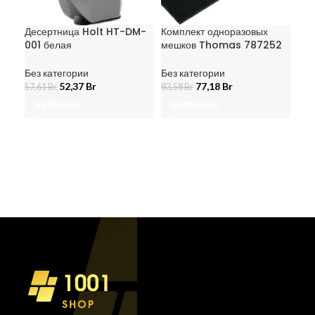
Десертница Holt HT-DM-
Комплект одноразовых
Мул
001 белая
мешков Thomas 787252
92
(JP
Без категории
Без категории
52,37
Br
77,18
Br
Без
57,61
Br
83,58
Br
36,
В КОРЗИНУ
В КОРЗИНУ
В