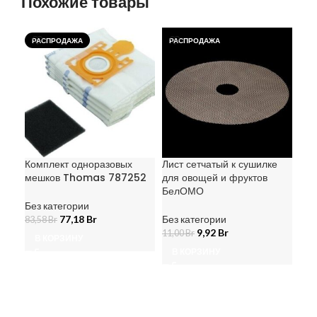
Похожие товары
РАСПРОДАЖА
РАСПРОДАЖА
РА
Ма
Комплект одноразовых
Лист сетчатый к сушилке
угл
мешков Thomas 787252
для овощей и фруктов
21/
БелОМО
Без категории
Без
77,18
Br
Без категории
83,58
Br
257
9,92
Br
11,00
Br
В КОРЗИНУ
В
В КОРЗИНУ