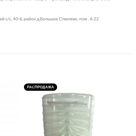
с/с, 40-6, район д.Большое Стиклево, пом . 6-22
РАСПРОДАЖА
РАСПРО