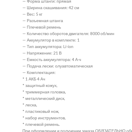
— Форма штанги: прямая
— Ширина скашивания: 42 см
— Вес: 5 кг
— Разъемная штанга
— Плечевой ремень
— Количество оборотов двигателя: 8000 об/мин
— Аккумулятор в комплекте: 1
— Тип аккумулятора: Li-ion
— Напряжение: 21 В
— Емкость аккумулятора: 4 А·ч
— Подача лески: олуавтоматическая
— Комплектация:
* 1 АКБ 4 Ач
* защитный кожух,
* триммерная головка,
* металлический диск,
* леска,
* пластиковый нож,
* набор инструментов,
* плечевой ремень.
При оформлении и получении заказа ОБЯЗАТЕЛЬНО обращ