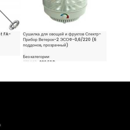
st FA-
Сушилка для овощей и фруктов Спектр-
Торцовочн
Прибор Ветерок-2 ЭСОФ-0,6/220 (6
61021600
поддонов, прозрачный)
Без катего
Без категории
8
889,00
Br
220,50
Br
238,14
Br
В КОРЗИ
В КОРЗИНУ
ы