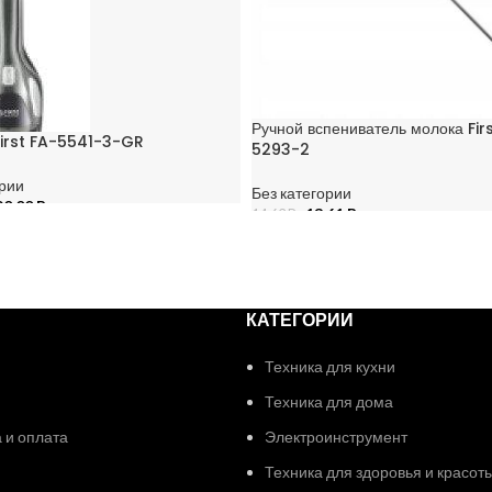
Ручной вспениватель молока Fir
First FA-5541-3-GR
5293-2
ории
Без категории
90,00
Br
13,61
Br
14,63
Br
НУ
В КОРЗИНУ
КАТЕГОРИИ
Техника для кухни
Техника для дома
 и оплата
Электроинструмент
Техника для здоровья и красот