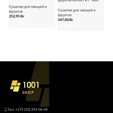
фруктов Kitfort KT-1921
фру
24
Сушилки для овощей и
Сушилки для овощей и
фруктов
фруктов
Суш
252,95
Br
547,00
Br
фру
В КОРЗИНУ
201
В КОРЗИНУ
В
Тел: +375 (33) 393-06-69