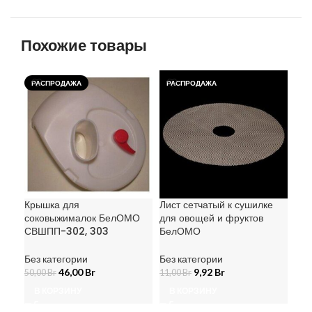
Похожие товары
РАСПРОДАЖА
РАСПРОДАЖА
РА
Пло
Без
129
Крышка для
Лист сетчатый к сушилке
В
соковыжималок БелОМО
для овощей и фруктов
СВШПП-302, 303
БелОМО
Без категории
Без категории
46,00
Br
9,92
Br
50,00
Br
11,00
Br
В КОРЗИНУ
В КОРЗИНУ