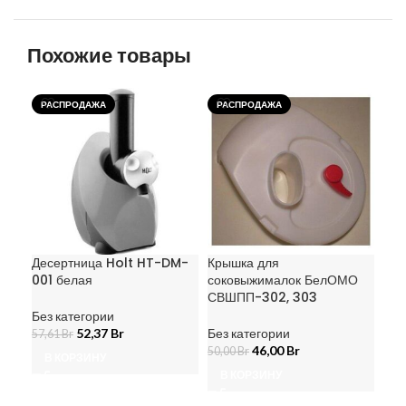
Похожие товары
РАСПРОДАЖА
РАСПРОДАЖА
Десертница Holt HT-DM-
Крышка для
Мул
001 белая
соковыжималок БелОМО
92
СВШПП-302, 303
(JP
Без категории
52,37
Br
Без категории
Без
57,61
Br
46,00
Br
36,
50,00
Br
В КОРЗИНУ
В КОРЗИНУ
В