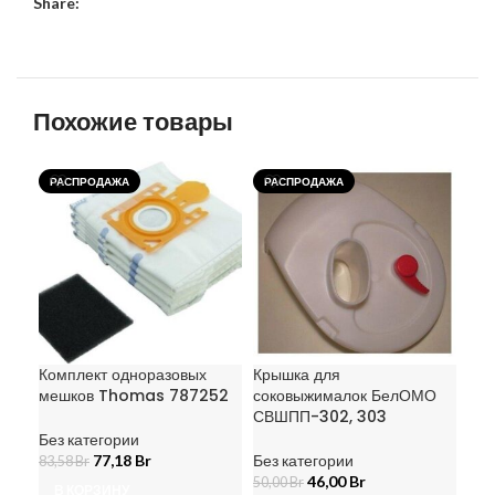
Share:
Похожие товары
РАСПРОДАЖА
РАСПРОДАЖА
РА
Комплект одноразовых
Крышка для
Рен
мешков Thomas 787252
соковыжималок БелОМО
21 
СВШПП-302, 303
Без категории
Без
77,18
Br
Без категории
83,58
Br
195
46,00
Br
50,00
Br
В КОРЗИНУ
В