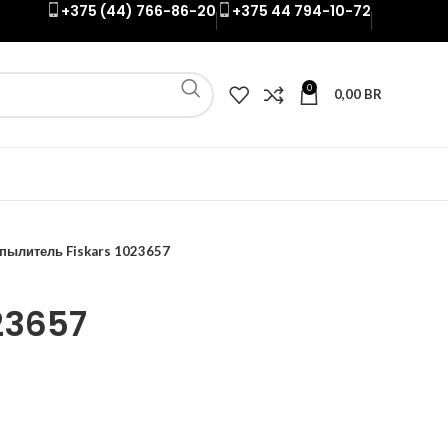
+375 (44) 766-86-20
+375 44 794-10-72
0
0,00
BR
пылитель Fiskars 1023657
23657