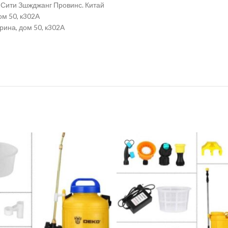
о Сити Зшжджанг Провинс. Китай
ом 50, к302А
рина, дом 50, к302А