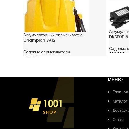
Аккумулят
Аккумуляторный опрыскиватель
DKSP09 5
Champion SA12
Садовые 
Садовые опрыскиватели
130,00
Br
169,00
Br
В КОРЗИ
В КОРЗИНУ
МЕНЮ
Главная
Каталог
Доставка
О нас
Контакт