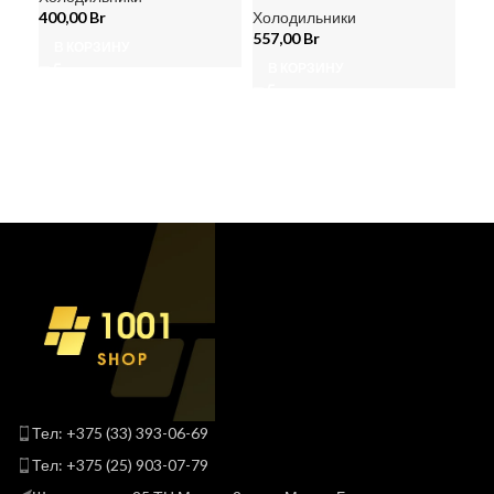
400,00
Br
Холодильники
675
557,00
Br
В КОРЗИНУ
В
В КОРЗИНУ
Тел: +375 (33) 393-06-69
Тел: +375 (25) 903-07-79