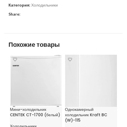
Категория:
Холодильники
Share:
Похожие товары
Мини-холодильник
Однокамерный
Од
CENTEK CT-1700 (белый)
холодильник Kraft BC
хол
(W)-115
Холодильники
Хол