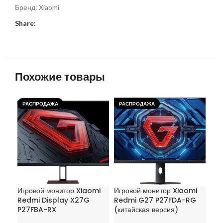
Бренд:
Xiaomi
Share:
Похожие товары
РАСПРОДАЖА
РАСПРОДАЖА
РА
Игровой монитор Xiaomi
Игровой монитор Xiaomi
Игр
Redmi Display X27G
Redmi G27 P27FDA-RG
Re
P27FBA-RX
(китайская версия)
G2
(ки