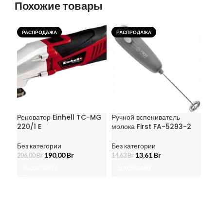
Похожие товары
РАСПРОДАЖА
РАСПРОДАЖА
РА
Реноватор Einhell TC-MG
Ручной вспениватель
Тел
220/1 E
молока First FA-5293-2
UH
Без категории
Без категории
Без
190,00
Br
13,61
Br
206,00
Br
14,63
Br
1 46
В КОРЗИНУ
В КОРЗИНУ
В