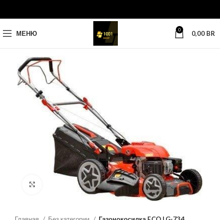
0
МЕНЮ
0,00
BR
Нажмите, чтобы увеличить
Главная
Без категории
Газонокосилка ECO LG-734