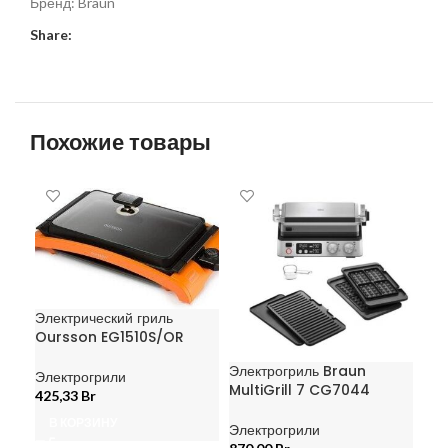
Бренд:
Braun
Share:
Похожие товары
Электрический гриль
Oursson EG1510S/OR
Электрогриль Braun
Эле
Электрогрили
MultiGrill 7 CG7044
MG
425,33
Br
В КОРЗИНУ
Электрогрили
Эле