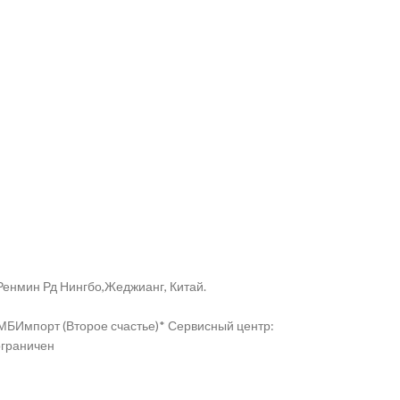
 Ренмин Рд Нингбо,Жеджианг, Китай.
о МБИмпорт (Второе счастье)* Сервисный центр:
ограничен