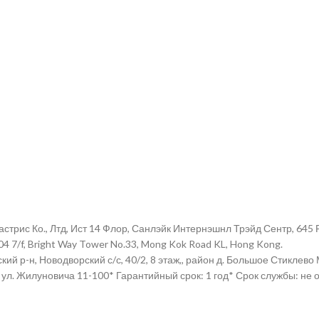
стрис Ко., Лтд, Ист 14 Флор, Санлэйк Интернэшнл Трэйд Сентр, 645
t 04 7/f, Bright Way Tower No.33, Mong Kok Road KL, Hong Kong.
ий р-н, Новодворский с/с, 40/2, 8 этаж,, район д. Большое Стиклев
 ул. Жилуновича 11-100* Гарантийный срок: 1 год* Срок службы: не 