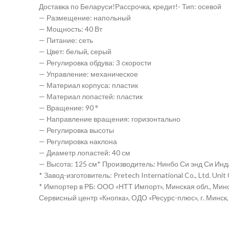
Доставка по Беларуси!Рассрочка, кредит!- Тип: осевой
— Размещение: напольный
— Мощность: 40 Вт
— Питание: сеть
— Цвет: белый, серый
— Регулировка обдува: 3 скорости
— Управление: механическое
— Материал корпуса: пластик
— Материал лопастей: пластик
— Вращение: 90 °
— Направление вращения: горизонтально
— Регулировка высоты
— Регулировка наклона
— Диаметр лопастей: 40 см
— Высота: 125 см* Производитель: Нинбо Си энд Си Инда
* Завод-изготовитель: Pretech International Co., Ltd. Uni
* Импортер в РБ: ООО «НТТ Импорт», Минская обл., Минск
Сервисный центр «Кнопка», ОДО «Ресурс-плюс», г. Минск,