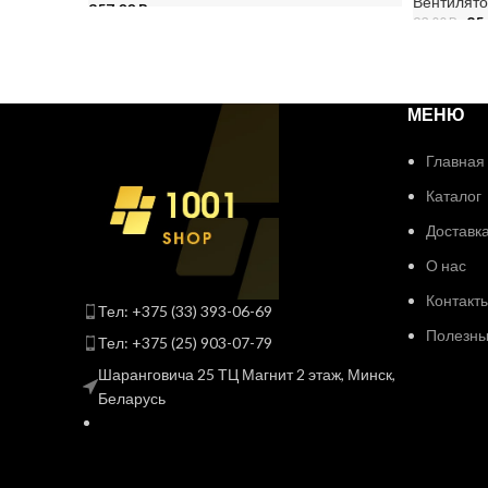
Вентилят
357,00
Br
85
93,00
Br
В КОРЗИНУ
В КОРЗИ
МЕНЮ
Главная
Каталог
Доставка
О нас
Контакт
Тел: +375 (33) 393-06-69
Полезные
Тел: +375 (25) 903-07-79
Шаранговича 25 ТЦ Магнит 2 этаж, Минск,
Беларусь