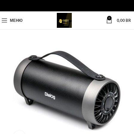
0
МЕНЮ
0,00
BR