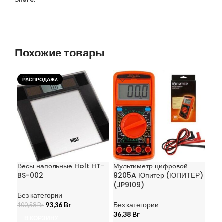
Похожие товары
РАСПРОДАЖА
РА
Весы напольные Holt HT-
Мультиметр цифровой
Пер
BS-002
9205A Юпитер (ЮПИТЕР)
акк
(JP9109)
раз
92
Без категории
93,36
Br
Без категории
100,58
Br
36,38
Br
Без
В КОРЗИНУ