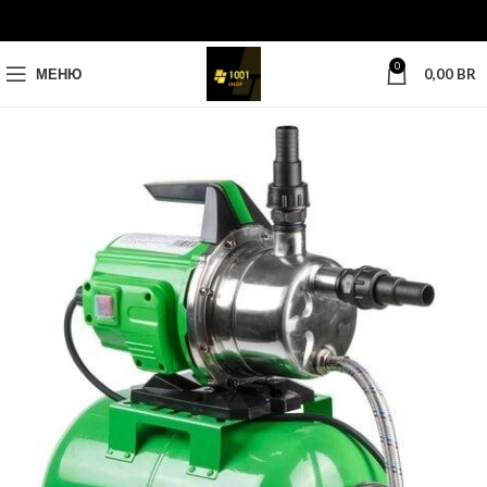
0
МЕНЮ
0,00
BR