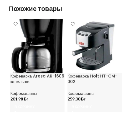
Похожие товары
Кофеварка Aresa AR-1606
Кофеварка Holt HT-CM-
Ко
капельная
002
Din
Кофемашины
Кофемашины
Ко
201,98
Br
259,00
Br
2 3
В КОРЗИНУ
В КОРЗИНУ
В