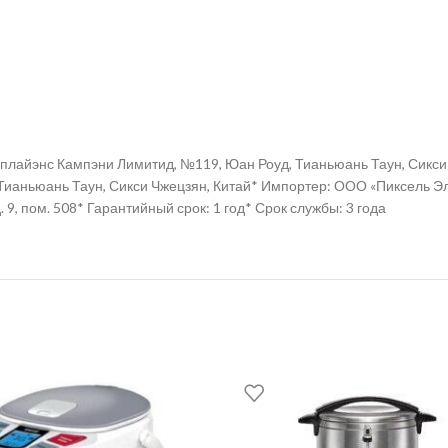
Эплайэнс Кампэни Лимитид, №119, Юан Роуд, Тианьюань Таун, Сикси
ианьюань Таун, Сикси Чжецзян, Китай* Импортер: ООО «Пиксель Элек
 9, пом. 508* Гарантийный срок: 1 год* Срок службы: 3 года