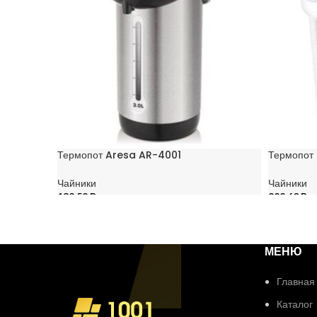
Термопот Aresa AR-4001
Термопот
Чайники
Чайники
132,52
Br
222,60
Br
В КОРЗИНУ
В КОРЗИ
МЕНЮ
Главная
Каталог