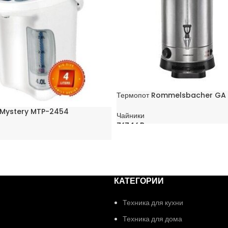
Термопот Rommelsbacher GA 
 Mystery MTP-2454
Чайники
767,16
Br
В КОРЗИНУ
НУ
КАТЕГОРИИ
Техника для кухни
Техника для дома