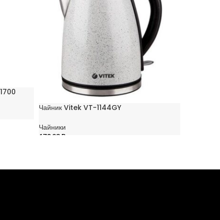
1700
Чайник Vitek VT-1144GY
Чайник Vi
Чайники
Чайники
170,93
Br
143,09
Br
В КОРЗИНУ
В КОРЗИ