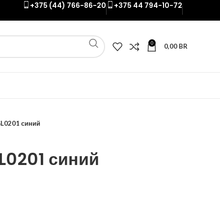
+375 (44) 766-86-20
+375 44 794-10-72
0
0,00
BR
GL0201 синий
L0201 синий