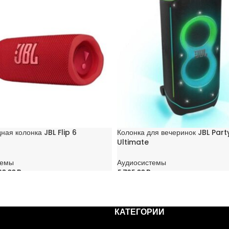
ная колонка JBL Flip 6
Колонка для вечеринок JBL Par
Ultimate
темы
Аудиосистемы
80,00
Br
5 725,00
Br
НУ
В КОРЗИНУ
КАТЕГОРИИ