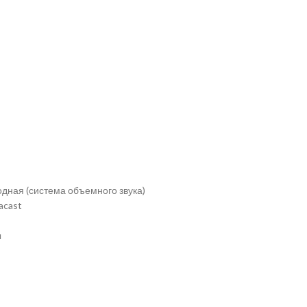
дная (система объемного звука)
acast
ы