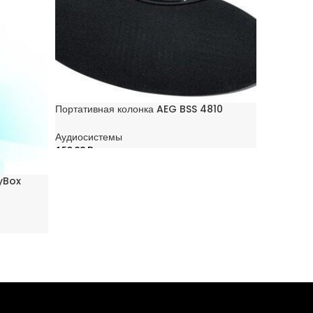
Портативная колонка AEG BSS 4810
Аудиосистемы
150,28
Br
В КОРЗИНУ
tyBox
Портативн
Аудиосис
206,69
Br
В КОРЗИ