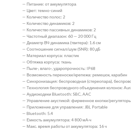
— Питание: от аккумулятора
— Цвет: темно-синий
— Количество полос: 2
— Количество динамиков: 2
— Количество пассивных динамиков: 2
— Частотный диапазон: 60 — 20 000 Гц
— Диаметр ВЧ-динамика (твитера): 1.6 см
— Соотношение сигнал/шум (SNR): 80 дБ
— Материал корпуса: пластик
— Обтяжка корпуса: ткань
— Пыле-, влаго-, ударопрочность: IP68
— Возможность переноски/крепежа: ремешок, карабин
— Синхронизация: беспроводная (стереопара), беспрово
— Технология беспроводного объединения колонок: Aur
— Аудиокодеки Bluetooth: SBC, AAC
— Управление акустикой: фирменное кнопки/регулятор
— Приложение для управления: JBL Portable
— Bluetooth: 5.4
— Емкость аккумулятора: 4 800 мА·ч
— Макс. время работы от аккумулятора: 16 ч