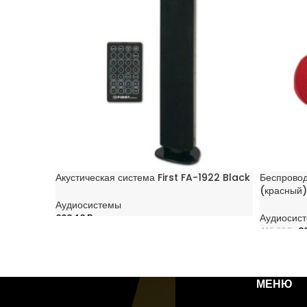
Акустическая система First FA-1922 Black
Беспровод
(красный)
Аудиосистемы
298,12
Br
Аудиосис
3
415,00
Br
В КОРЗИНУ
В КОРЗИ
МЕНЮ